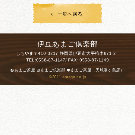
一覧へ戻る
伊豆あまご倶楽部
しもやま
〒410-3217 静岡県伊豆市大平柿木871-2
TEL:
0558-87-1147
/ FAX: 0558-87-1149
あまご茶屋
あまご倶楽部
あまご茶屋（天城湯ヶ島店）
©2011 amago.co.jp