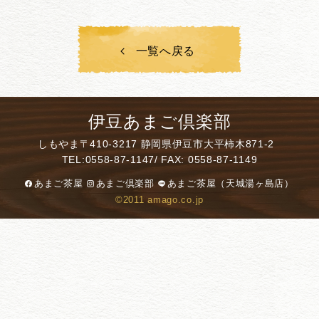
一覧へ戻る
伊豆あまご倶楽部
しもやま
〒410-3217 静岡県伊豆市大平柿木871-2
TEL:
0558-87-1147
/ FAX: 0558-87-1149
あまご茶屋
あまご倶楽部
あまご茶屋（天城湯ヶ島店）
©2011 amago.co.jp